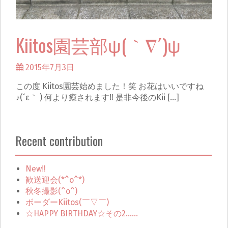
Kiitos園芸部ψ(｀∇´)ψ
2015年7月3日
この度 Kiitos園芸始めました！笑 お花はいいですね
♪(´ε｀ ) 何より癒されます‼︎ 是非今後のKii […]
Recent contribution
New‼︎
歓送迎会(*^o^*)
秋冬撮影(^o^)
ボーダーKiitos(￣▽￣)
☆HAPPY BIRTHDAY☆その2……