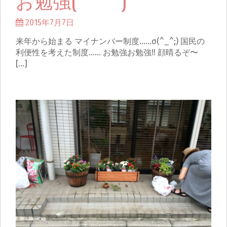
2015年7月7日
来年から始まる マイナンバー制度……σ(^_^;) 国民の
利便性を考えた制度…… お勉強お勉強‼︎ 顔晴るぞ〜
[…]