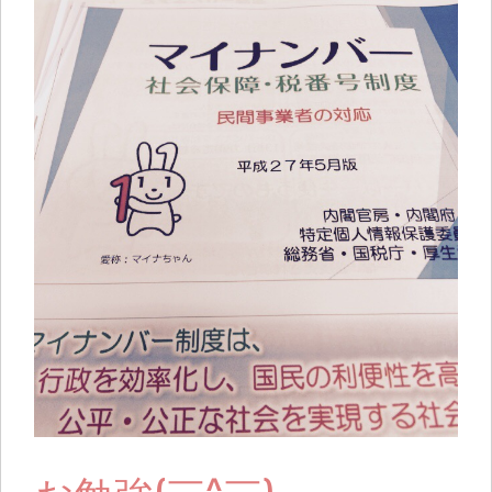
お勉強(￣^￣)ゞ