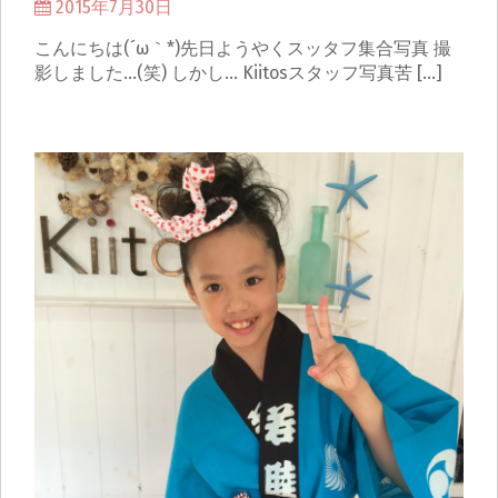
2015年7月30日
こんにちは(´ω｀*)先日ようやくスッタフ集合写真 撮
影しました…(笑) しかし… Kiitosスタッフ写真苦 […]