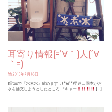
耳寄り情報(=´∀｀)人(´∀
｀=)
2015年7月18日
Kiitosで『水素水』飲めますッ(*‘ω‘ *)早速… 岡本がお
水を補充しようとしたところ 『キャー
[…]